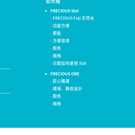
飲水機
FRECIOUS Slat
-
FRECIOUS Fuji 天然水
-
功能方便
-
節能
-
方便易用
-
顏色
-
規格
-
示範如何使用 Slat
FRECIOUS ORE
-
匠心獨運
-
環保、靜音設計
-
顏色
-
規格