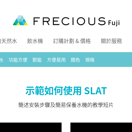
的天然水
飲水機
訂購計劃 & 價格
關於服務
然水
功能方便
節能
方便易用
顏色
規格
示範如何使用 SLAT
簡述安裝步驟及簡易保養水機的教學短片